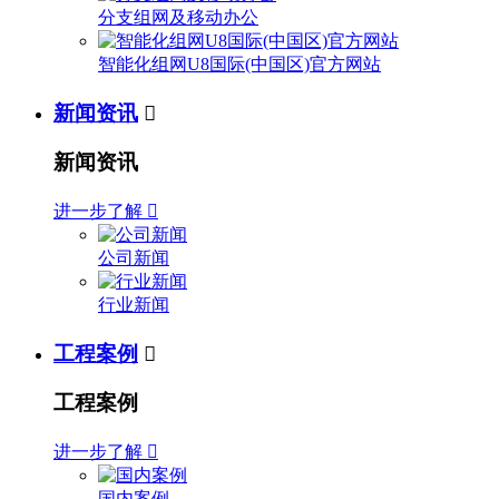
分支组网及移动办公
智能化组网U8国际(中国区)官方网站
新闻资讯

新闻资讯
进一步了解

公司新闻
行业新闻
工程案例

工程案例
进一步了解

国内案例