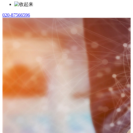
020-87566596