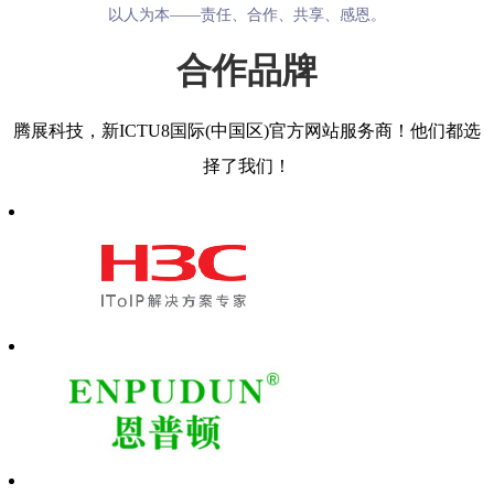
以人为本——责任、合作、共享、感恩。
合作品牌
腾展科技，新ICTU8国际(中国区)官方网站服务商！他们都选
择了我们！